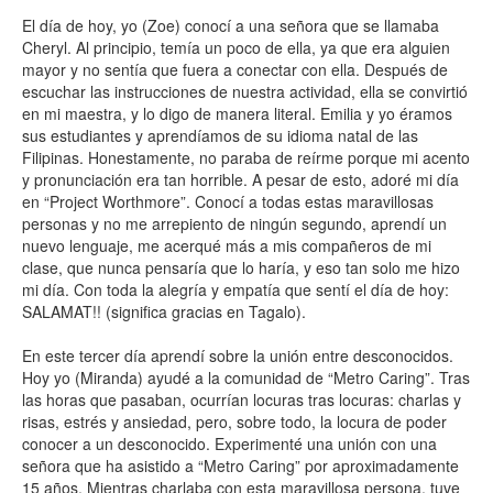
El día de hoy, yo (Zoe) conocí a una señora que se llamaba
Cheryl. Al principio, temía un poco de ella, ya que era alguien
mayor y no sentía que fuera a conectar con ella. Después de
escuchar las instrucciones de nuestra actividad, ella se convirtió
en mi maestra, y lo digo de manera literal. Emilia y yo éramos
sus estudiantes y aprendíamos de su idioma natal de las
Filipinas. Honestamente, no paraba de reírme porque mi acento
y pronunciación era tan horrible. A pesar de esto, adoré mi día
en “Project Worthmore”. Conocí a todas estas maravillosas
personas y no me arrepiento de ningún segundo, aprendí un
nuevo lenguaje, me acerqué más a mis compañeros de mi
clase, que nunca pensaría que lo haría, y eso tan solo me hizo
mi día. Con toda la alegría y empatía que sentí el día de hoy:
SALAMAT!! (significa gracias en Tagalo).
En este tercer día aprendí sobre la unión entre desconocidos.
Hoy yo (Miranda) ayudé a la comunidad de “Metro Caring”. Tras
las horas que pasaban, ocurrían locuras tras locuras: charlas y
risas, estrés y ansiedad, pero, sobre todo, la locura de poder
conocer a un desconocido. Experimenté una unión con una
señora que ha asistido a “Metro Caring” por aproximadamente
15 años. Mientras charlaba con esta maravillosa persona, tuve