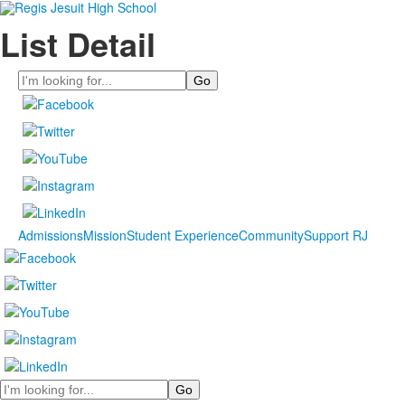
List Detail
Search
Admissions
Mission
Student Experience
Community
Support RJ
Search